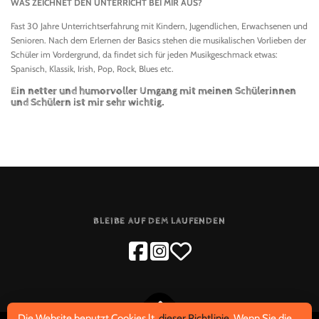
WAS ZEICHNET DEN UNTERRICHT BEI MIR AUS?
Fast 30 Jahre Unterrichtserfahrung mit Kindern, Jugendlichen, Erwachsenen und
Senioren. Nach dem Erlernen der Basics stehen die musikalischen Vorlieben der
Schüler im Vordergrund, da findet sich für jeden Musikgeschmack etwas:
Spanisch, Klassik, Irish, Pop, Rock, Blues etc.
Ein netter und humorvoller Umgang mit meinen Schülerinnen
und Schülern ist mir sehr wichtig.
BLEIBE AUF DEM LAUFENDEN
Die Website benutzt Cookies lt.
dieser Richtlinie
. Wenn Sie die