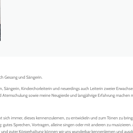
ch Gesang und Sängerin.
in, Sängerin, Kinderchorleiterin und neuerdings auch Leiterin zweier Erwachs
nd Atemschulung sowie meine Neugierde und langjährige Erfahrung machen me
nt sich immer, dieses kennenzulernen, zu entwickeln und zum Tönen zu bring
: gutes Sprechen, Vortragen, alleine singen oder mit anderen zu musizieren.
ng und guter Körperhaltung können wir uns wunderbar kennenlernen und ausd