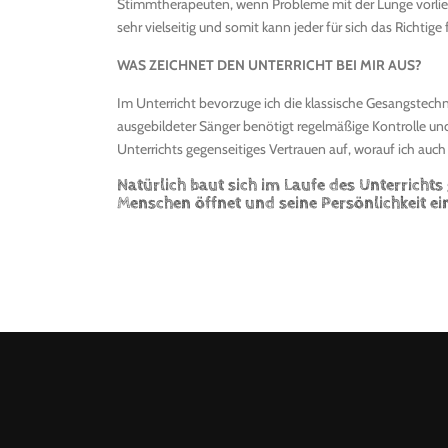
Stimmtherapeuten, wenn Probleme mit der Lunge vorliegen.
sehr vielseitig und somit kann jeder für sich das Richtige 
WAS ZEICHNET DEN UNTERRICHT BEI MIR AUS?
Im Unterricht bevorzuge ich die klassische Gesangstechn
ausgebildeter Sänger benötigt regelmäßige Kontrolle und 
Unterrichts gegenseitiges Vertrauen auf, worauf ich auch
Natürlich baut sich im Laufe des Unterrichts
Menschen öffnet und seine Persönlichkeit eine