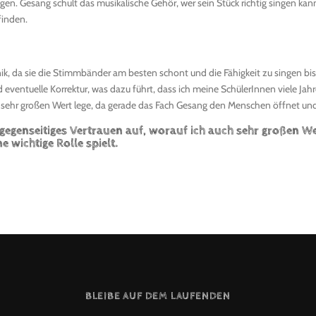
 Gesang schult das musikalische Gehör, wer sein Stück richtig singen kann, sp
finden.
ik, da sie die Stimmbänder am besten schont und die Fähigkeit zu singen bis 
eventuelle Korrektur, was dazu führt, dass ich meine SchülerInnen viele Jahre
 sehr großen Wert lege, da gerade das Fach Gesang den Menschen öffnet und s
 gegenseitiges Vertrauen auf, worauf ich auch sehr großen W
 wichtige Rolle spielt.
BLEIBE AUF DEM LAUFENDEN